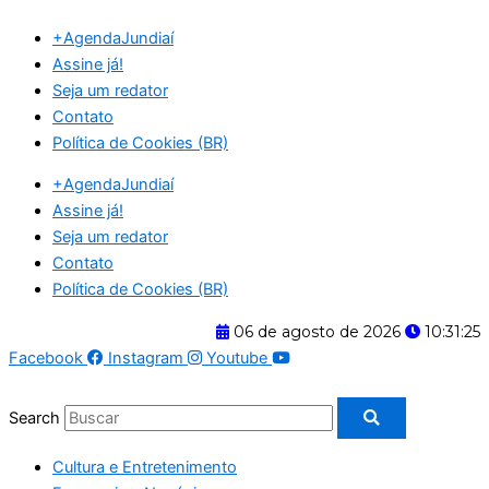
Ir
+AgendaJundiaí
para
Assine já!
o
Seja um redator
conteúdo
Contato
Política de Cookies (BR)
+AgendaJundiaí
Assine já!
Seja um redator
Contato
Política de Cookies (BR)
06 de agosto de 2026
10:31:25
Facebook
Instagram
Youtube
Search
Cultura e Entretenimento