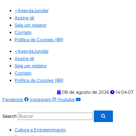
Ir
+AgendaJundiaí
para
Assine já!
o
Seja um redator
conteúdo
Contato
Política de Cookies (BR)
+AgendaJundiaí
Assine já!
Seja um redator
Contato
Política de Cookies (BR)
08 de agosto de 2026
14:04:08
Facebook
Instagram
Youtube
Search
Cultura e Entretenimento