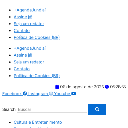
Ir
+AgendaJundiaí
para
Assine já!
o
Seja um redator
conteúdo
Contato
Política de Cookies (BR)
+AgendaJundiaí
Assine já!
Seja um redator
Contato
Política de Cookies (BR)
06 de agosto de 2026
05:28:56
Facebook
Instagram
Youtube
Search
Cultura e Entretenimento