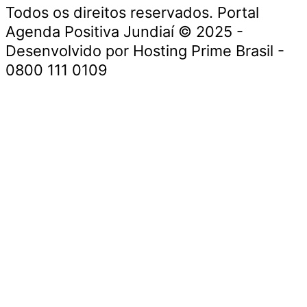
Todos os direitos reservados. Portal
Agenda Positiva Jundiaí © 2025 -
Desenvolvido por Hosting Prime Brasil -
0800 111 0109
Início
Segurança e Justiça
Política
Meio Ambiente e Sustentabilidade
Segurança e Justiça
Gastronomia
Saúde e Bem-Estar
Cultura e Entretenimento
Esportes
Economia e Negócios
Início