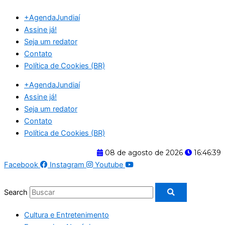
Ir
+AgendaJundiaí
para
Assine já!
o
Seja um redator
conteúdo
Contato
Política de Cookies (BR)
+AgendaJundiaí
Assine já!
Seja um redator
Contato
Política de Cookies (BR)
08 de agosto de 2026
16:46:40
Facebook
Instagram
Youtube
Search
Cultura e Entretenimento