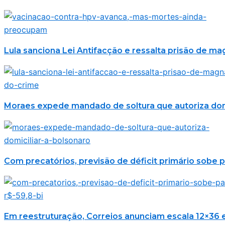
Lula sanciona Lei Antifacção e ressalta prisão de m
Moraes expede mandado de soltura que autoriza domi
Com precatórios, previsão de déficit primário sobe p
Em reestruturação, Correios anunciam escala 12×36 