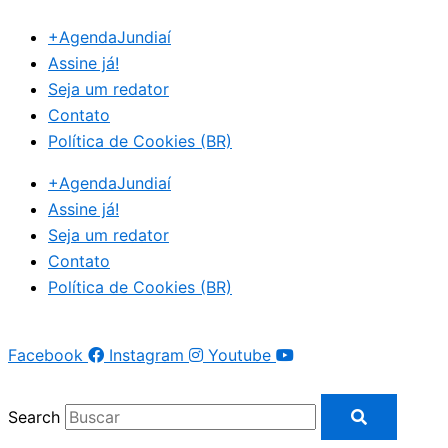
Ir
+AgendaJundiaí
para
Assine já!
o
Seja um redator
conteúdo
Contato
Política de Cookies (BR)
+AgendaJundiaí
Assine já!
Seja um redator
Contato
Política de Cookies (BR)
Facebook
Instagram
Youtube
Search