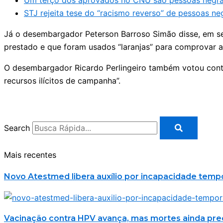
Um terço dos aprovados no CNU são pessoas negras
STJ rejeita tese do “racismo reverso” de pessoas ne
Já o desembargador Peterson Barroso Simão disse, em se
prestado e que foram usados “laranjas” para comprovar 
O desembargador Ricardo Perlingeiro também votou cont
recursos ilícitos de campanha”.
Search
Mais recentes
Novo Atestmed libera auxílio por incapacidade temp
Vacinação contra HPV avança, mas mortes ainda p