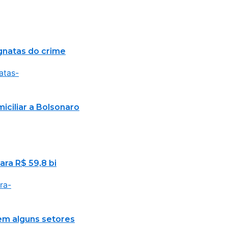
agnatas do crime
ciliar a Bolsonaro
ara R$ 59,8 bi
em alguns setores