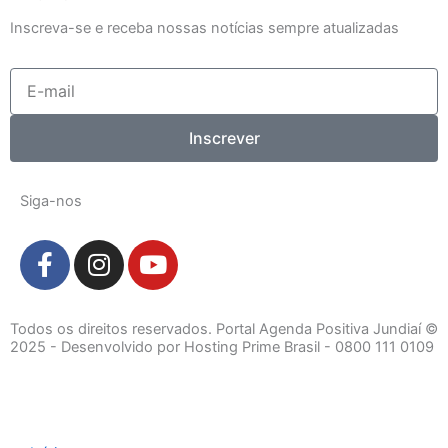
Inscreva-se e receba nossas notícias sempre atualizadas
E-
mail
Inscrever
Siga-nos
F
I
Y
a
n
o
c
s
u
e
t
t
Todos os direitos reservados. Portal Agenda Positiva Jundiaí ©
b
a
u
2025 - Desenvolvido por Hosting Prime Brasil - 0800 111 0109
o
g
b
o
r
e
k
a