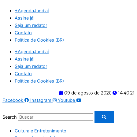
Ir
+AgendaJundiaí
para
Assine já!
o
Seja um redator
conteúdo
Contato
Política de Cookies (BR)
+AgendaJundiaí
Assine já!
Seja um redator
Contato
Política de Cookies (BR)
09 de agosto de 2026
14:40:21
Facebook
Instagram
Youtube
Search
Cultura e Entretenimento