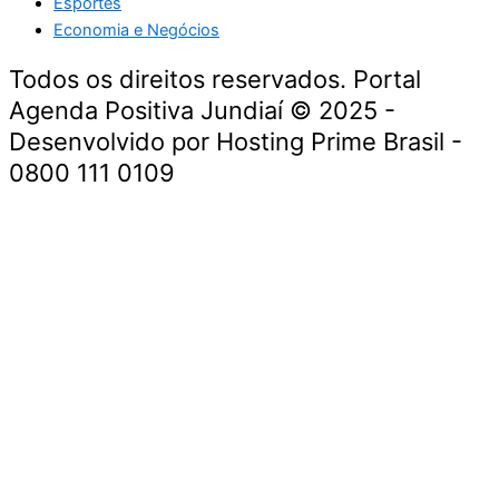
Esportes
Economia e Negócios
Todos os direitos reservados. Portal
Agenda Positiva Jundiaí © 2025 -
Desenvolvido por Hosting Prime Brasil -
0800 111 0109
Início
Segurança e Justiça
Política
Meio Ambiente e Sustentabilidade
Segurança e Justiça
Gastronomia
Saúde e Bem-Estar
Cultura e Entretenimento
Esportes