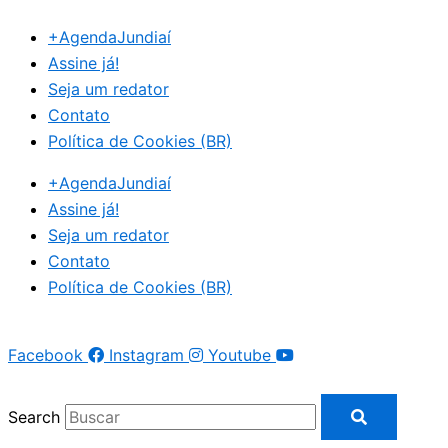
Ir
+AgendaJundiaí
para
Assine já!
o
Seja um redator
conteúdo
Contato
Política de Cookies (BR)
+AgendaJundiaí
Assine já!
Seja um redator
Contato
Política de Cookies (BR)
Facebook
Instagram
Youtube
Search