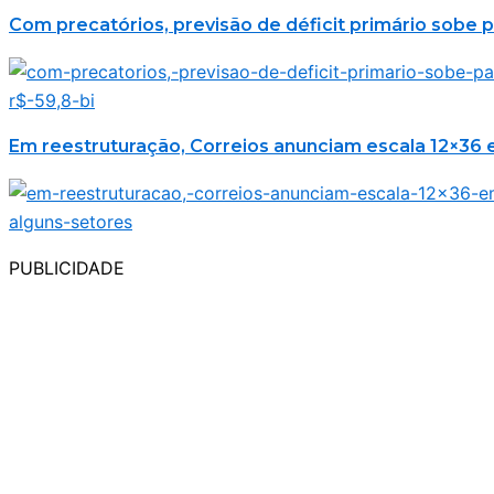
Com precatórios, previsão de déficit primário sobe p
Em reestruturação, Correios anunciam escala 12×36 
PUBLICIDADE