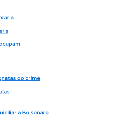
orária
reocupam
agnatas do crime
ciliar a Bolsonaro