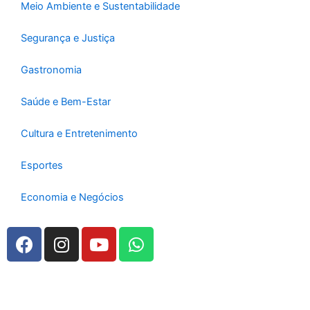
Meio Ambiente e Sustentabilidade
Segurança e Justiça
Gastronomia
Saúde e Bem-Estar
Cultura e Entretenimento
Esportes
Economia e Negócios
F
I
Y
W
a
n
o
h
c
s
u
a
e
t
t
t
b
a
u
s