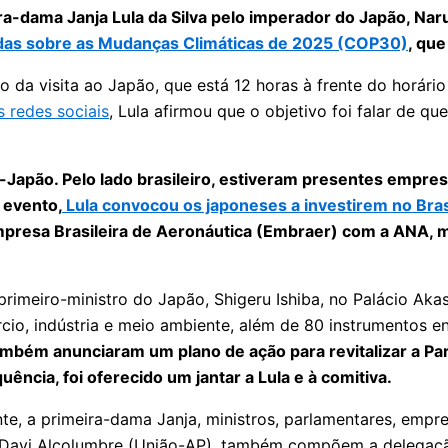
eira-dama Janja Lula da Silva pelo imperador do Japão, Nar
das sobre as Mudanças Climáticas de 2025 (COP30)
, qu
io da visita ao Japão, que está 12 horas à frente do horári
 redes sociais
, Lula afirmou que o objetivo foi falar de q
Japão. Pelo lado brasileiro, estiveram presentes empres
o evento,
Lula convocou os japoneses a investirem no Brasi
Empresa Brasileira de Aeronáutica (Embraer) com a ANA, 
primeiro-ministro do Japão, Shigeru Ishiba, no Palácio Aka
, indústria e meio ambiente, além de 80 instrumentos en
ambém anunciaram um plano de ação para revitalizar a Par
ncia, foi oferecido um jantar a Lula e à comitiva.
te, a primeira-dama Janja, ministros, parlamentares, empre
 Davi Alcolumbre (União-AP), também compõem a delegaçã