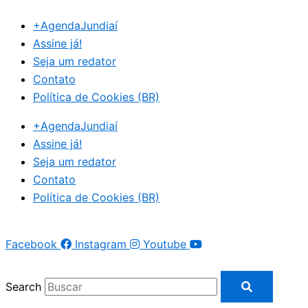
Ir
+AgendaJundiaí
para
Assine já!
o
Seja um redator
conteúdo
Contato
Política de Cookies (BR)
+AgendaJundiaí
Assine já!
Seja um redator
Contato
Política de Cookies (BR)
Facebook
Instagram
Youtube
Search