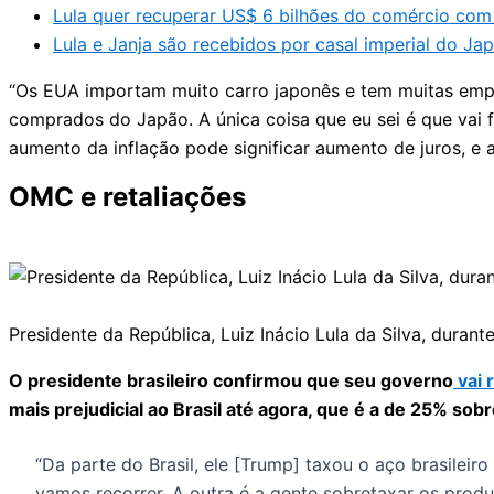
Lula quer recuperar US$ 6 bilhões do comércio com
Lula e Janja são recebidos por casal imperial do Jap
“Os EUA importam muito carro japonês e tem muitas empr
comprados do Japão. A única coisa que eu sei é que vai 
aumento da inflação pode significar aumento de juros, e 
OMC e retaliações
Presidente da República, Luiz Inácio Lula da Silva, duran
O presidente brasileiro confirmou que seu governo
vai 
mais prejudicial ao Brasil até agora, que é a de 25% sob
“Da parte do Brasil, ele [Trump] taxou o aço brasilei
vamos recorrer. A outra é a gente sobretaxar os produ