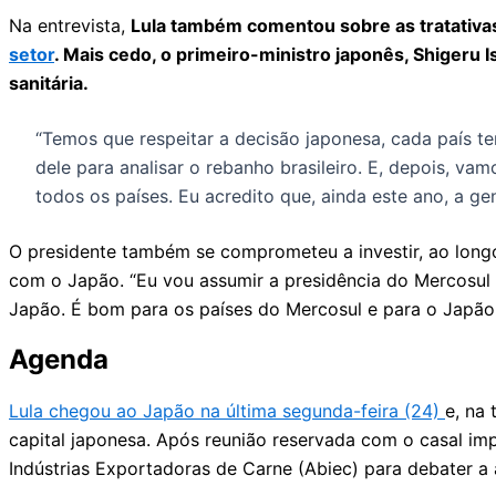
Na entrevista,
Lula também comentou sobre as tratativa
setor
. Mais cedo, o primeiro-ministro japonês, Shigeru 
sanitária.
“Temos que respeitar a decisão japonesa, cada país tem
dele para analisar o rebanho brasileiro. E, depois, v
todos os países. Eu acredito que, ainda este ano, a ge
O presidente também se comprometeu a investir, ao longo
com o Japão. “Eu vou assumir a presidência do Mercosul
Japão. É bom para os países do Mercosul e para o Japão.
Agenda
Lula chegou ao Japão na última segunda-feira (24)
e, na 
capital japonesa. Após reunião reservada com o casal im
Indústrias Exportadoras de Carne (Abiec) para debater a