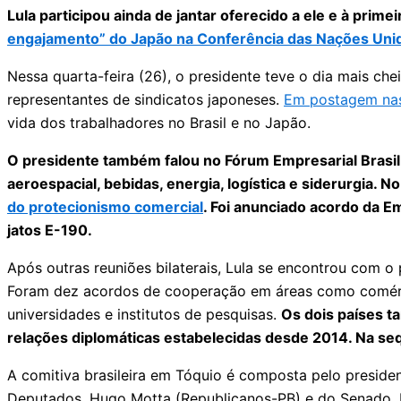
Lula participou ainda de jantar oferecido a ele e à prim
engajamento” do Japão na Conferência das Nações Uni
Nessa quarta-feira (26), o presidente teve o dia mais che
representantes de sindicatos japoneses.
Em postagem nas
vida dos trabalhadores no Brasil e no Japão.
O presidente também falou no Fórum Empresarial Brasil-
aeroespacial, bebidas, energia, logística e siderurgia. N
do protecionismo comercial
. Foi anunciado acordo da 
jatos E-190.
Após outras reuniões bilaterais, Lula se encontrou com o 
Foram dez acordos de cooperação em áreas como comércio
universidades e institutos de pesquisas.
Os dois países t
relações diplomáticas estabelecidas desde 2014. Na sequê
A comitiva brasileira em Tóquio é composta pelo presiden
Deputados, Hugo Motta (Republicanos-PB) e do Senado,