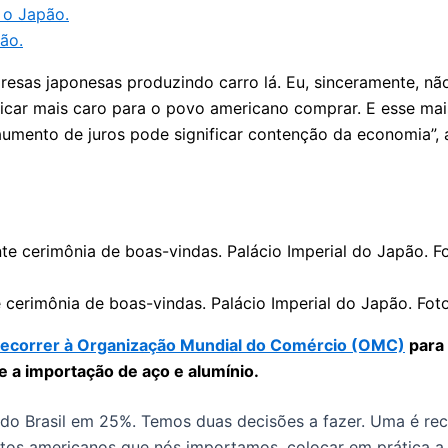
 o Japão.
ão.
esas japonesas produzindo carro lá. Eu, sinceramente, nã
ficar mais caro para o povo americano comprar. E esse mai
aumento de juros pode significar contenção da economia”, 
te cerimônia de boas-vindas. Palácio Imperial do Japão. Fot
recorrer à Organização Mundial do Comércio (OMC)
para 
re a importação de aço e alumínio.
ro do Brasil em 25%. Temos duas decisões a fazer. Uma é r
tos americanos que nós importamos, colocar em prática a le