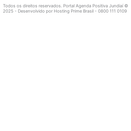
e
t
t
Todos os direitos reservados. Portal Agenda Positiva Jundiaí ©
b
a
u
2025 - Desenvolvido por Hosting Prime Brasil - 0800 111 0109
o
g
b
o
r
e
k
a
-
m
Início
f
Segurança e Justiça
Política
Meio Ambiente e Sustentabilidade
Segurança e Justiça
Gastronomia
Saúde e Bem-Estar