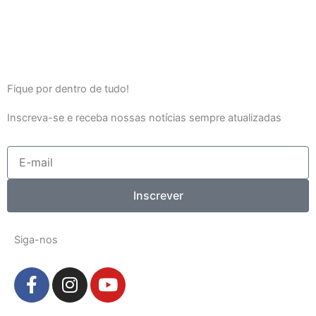
Fique por dentro de tudo!
Inscreva-se e receba nossas notícias sempre atualizadas
E-
mail
Inscrever
Siga-nos
F
I
Y
a
n
o
c
s
u