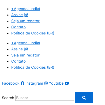
Ir
+AgendaJundiaí
para
Assine já!
o
Seja um redator
conteúdo
Contato
Política de Cookies (BR)
+AgendaJundiaí
Assine já!
Seja um redator
Contato
Política de Cookies (BR)
Facebook
Instagram
Youtube
Search