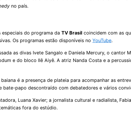
medy
no país.
s especiais do programa da
TV Brasil
coincidem com as qua
sivas. Os programas estão disponíveis no
YouTube
.
da as divas Ivete Sangalo e Daniela Mercury, o cantor Már
odum e do bloco Ilê Aiyê. A atriz Nanda Costa e a percuss
aiana é a presença de plateia para acompanhar as entrev
e bate-papo descontraído com debatedores e vários convi
ra, Luana Xavier; a jornalista cultural e radialista, Fabiane
temáticas fora do estúdio.