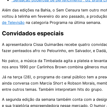
“Sensação poderosa de pertencimento”, diz Bruna L
Além das edições na Bahia, o Sem Censura tem outro moti
voltou à telinha em fevereiro do ano passado, a produçã
de Televisão
na categoria Programa na última semana.
Convidados especiais
A apresentadora Cissa Guimarães recebe quatro convidad
fazer penteados afro no Pelourinho, em Salvador, e Dadá,
No palco, a música da Timbalada agita a plateia e levant
nos anos 1990 por Carlinhos Brown combina gêneros music
Já na terça (28), o programa do canal público tem a pre
ainda conversa com Marcia Short e Robson Morais, mem
entre outros temas. Também interpretam hits do grupo.
A segunda edição da semana também conta com a designer
e sua trajetória empreendedora nesse mercado. O humo