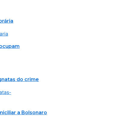
orária
reocupam
agnatas do crime
ciliar a Bolsonaro