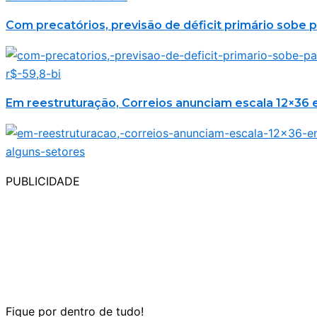
Com precatórios, previsão de déficit primário sobe p
Em reestruturação, Correios anunciam escala 12×36 
PUBLICIDADE
Fique por dentro de tudo!