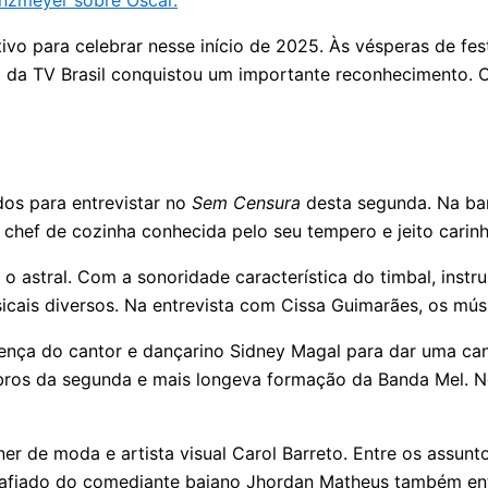
inzmeyer sobre Oscar.
vo para celebrar nesse início de 2025. Às vésperas de fes
o da TV Brasil conquistou um importante reconhecimento. 
os para entrevistar no
Sem Censura
desta segunda. Na ba
 chef de cozinha conhecida pelo seu tempero e jeito carinh
a o astral. Com a sonoridade característica do timbal, in
ais diversos. Na entrevista com Cissa Guimarães, os músic
sença do cantor e dançarino Sidney Magal para dar uma can
bros da segunda e mais longeva formação da Banda Mel. 
 de moda e artista visual Carol Barreto. Entre os assunt
r afiado do comediante baiano Jhordan Matheus também e