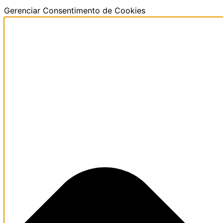
Ir
Funcional
Marketing
Estatísticas
Preferências
Gerenciar Consentimento de Cookies
para
o
conteúdo