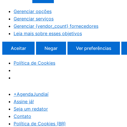
Gerenciar opções
Gerenciar serviços
Gerenciar {vendor_count} fornecedores
Leia mais sobre esses objetivos
Aceitar
Negar
Ver preferências
Política de Cookies
+AgendaJundiaí
Assine já!
Seja um redator
Contato
Política de Cookies (BR)