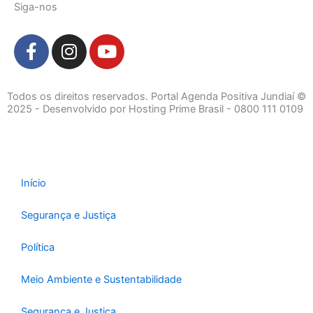
Siga-nos
F
I
Y
a
n
o
c
s
u
e
t
t
Todos os direitos reservados. Portal Agenda Positiva Jundiaí ©
b
a
u
2025 - Desenvolvido por Hosting Prime Brasil - 0800 111 0109
o
g
b
o
r
e
k
a
-
m
Início
f
Segurança e Justiça
Política
Meio Ambiente e Sustentabilidade
Segurança e Justiça