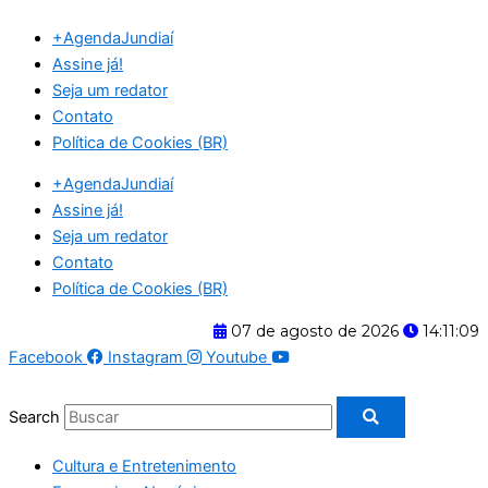
Ir
+AgendaJundiaí
para
Assine já!
o
Seja um redator
conteúdo
Contato
Política de Cookies (BR)
+AgendaJundiaí
Assine já!
Seja um redator
Contato
Política de Cookies (BR)
07 de agosto de 2026
14:11:09
Facebook
Instagram
Youtube
Search
Cultura e Entretenimento