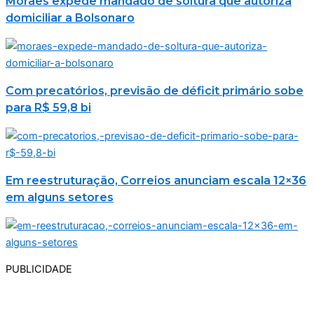
Moraes expede mandado de soltura que autoriza
domiciliar a Bolsonaro
Com precatórios, previsão de déficit primário sobe
para R$ 59,8 bi
Em reestruturação, Correios anunciam escala 12×36
em alguns setores
PUBLICIDADE