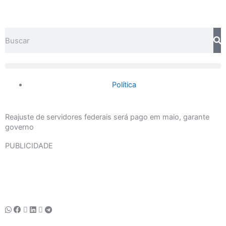
Ir
para
o
Search
conteúdo
Política
Reajuste de servidores federais será pago em maio, garante
governo
PUBLICIDADE