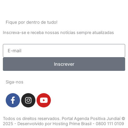
Fique por dentro de tudo!
Inscreva-se e receba nossas notícias sempre atualizadas
E-
mail
Inscrever
Siga-nos
F
I
Y
a
n
o
c
s
u
e
t
t
Todos os direitos reservados. Portal Agenda Positiva Jundiaí ©
b
a
u
2025 - Desenvolvido por Hosting Prime Brasil - 0800 111 0109