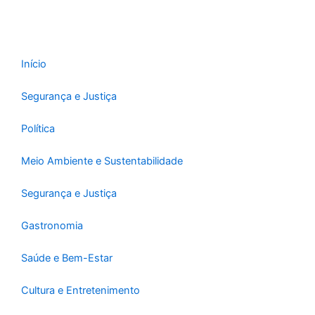
o
g
b
o
r
e
k
a
-
m
Início
f
Segurança e Justiça
Política
Meio Ambiente e Sustentabilidade
Segurança e Justiça
Gastronomia
Saúde e Bem-Estar
Cultura e Entretenimento