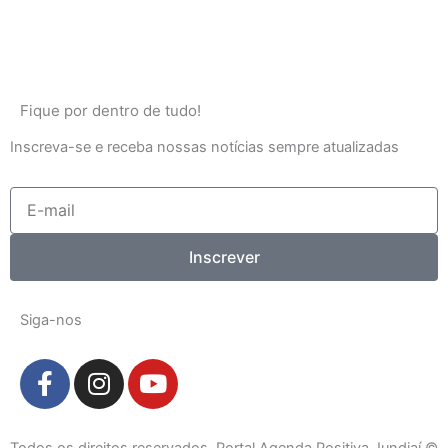
Fique por dentro de tudo!
Inscreva-se e receba nossas notícias sempre atualizadas
E-
mail
Inscrever
Siga-nos
F
I
Y
a
n
o
c
s
u
e
t
t
Todos os direitos reservados. Portal Agenda Positiva Jundiaí ©