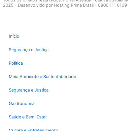
b
a
u
2025 - Desenvolvido por Hosting Prime Brasil - 0800 111 0109
o
g
b
o
r
e
k
a
-
m
Início
f
Segurança e Justiça
Política
Meio Ambiente e Sustentabilidade
Segurança e Justiça
Gastronomia
Saúde e Bem-Estar
Cultura e Entretenimento