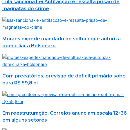
Lula sanciona Lei Antifacção e ressalta prisão de
magnatas do crime
Moraes expede mandado de soltura que autoriza
domiciliar a Bolsonaro
Com precatórios, previsão de déficit primário sobe
para R$ 59,8 bi
Em reestruturação, Correios anunciam escala 12×36
em alguns setores