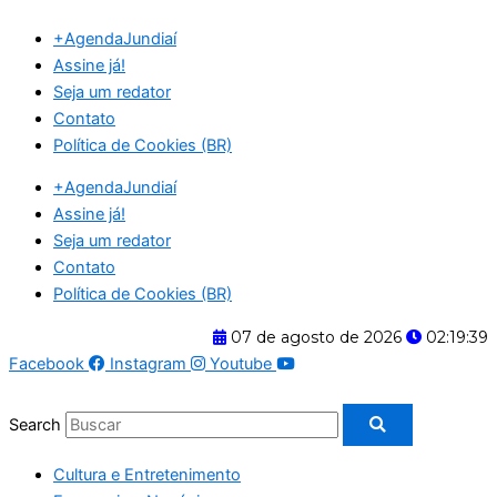
Ir
+AgendaJundiaí
para
Assine já!
o
Seja um redator
conteúdo
Contato
Política de Cookies (BR)
+AgendaJundiaí
Assine já!
Seja um redator
Contato
Política de Cookies (BR)
07 de agosto de 2026
02:19:39
Facebook
Instagram
Youtube
Search
Cultura e Entretenimento