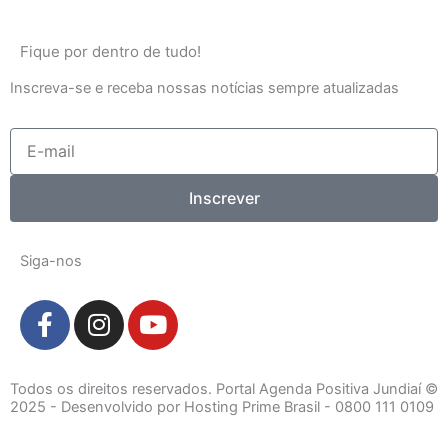
Fique por dentro de tudo!
Inscreva-se e receba nossas notícias sempre atualizadas
E-
mail
Inscrever
Siga-nos
F
I
Y
a
n
o
c
s
u
e
t
t
Todos os direitos reservados. Portal Agenda Positiva Jundiaí ©
b
a
u
2025 - Desenvolvido por Hosting Prime Brasil - 0800 111 0109
o
g
b