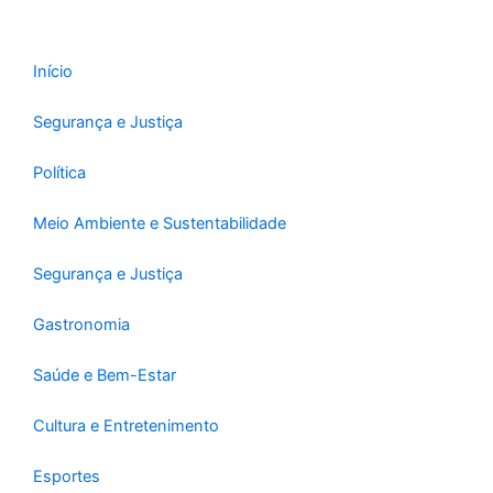
o
r
e
k
a
-
m
Início
f
Segurança e Justiça
Política
Meio Ambiente e Sustentabilidade
Segurança e Justiça
Gastronomia
Saúde e Bem-Estar
Cultura e Entretenimento
Esportes