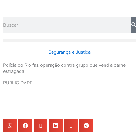
Ir
para
o
Search
conteúdo
Segurança e Justiça
Polícia do Rio faz operação contra grupo que vendia carne
estragada
PUBLICIDADE