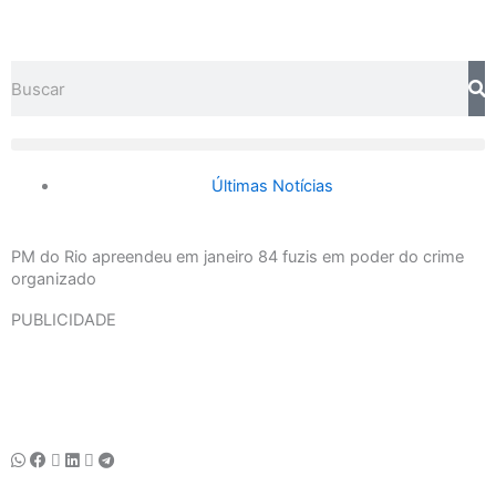
Ir
para
o
Search
conteúdo
Últimas Notícias
PM do Rio apreendeu em janeiro 84 fuzis em poder do crime
organizado
PUBLICIDADE