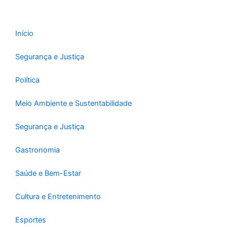
o
r
e
k
a
-
m
Início
f
Segurança e Justiça
Política
Meio Ambiente e Sustentabilidade
Segurança e Justiça
Gastronomia
Saúde e Bem-Estar
Cultura e Entretenimento
Esportes