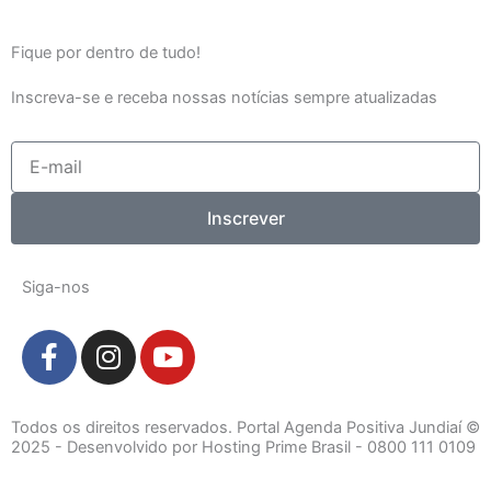
Fique por dentro de tudo!
Inscreva-se e receba nossas notícias sempre atualizadas
E-
mail
Inscrever
Siga-nos
F
I
Y
a
n
o
c
s
u
e
t
t
Todos os direitos reservados. Portal Agenda Positiva Jundiaí ©
b
a
u
2025 - Desenvolvido por Hosting Prime Brasil - 0800 111 0109
o
g
b