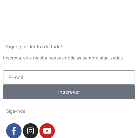
Fique por dentro de tudo!
Inscreva-se e receba nossas notícias sempre atualizadas
E-
mail
Inscrever
Siga-nos
F
I
Y
a
n
o