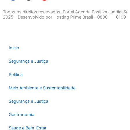
c
s
u
e
t
t
Todos os direitos reservados. Portal Agenda Positiva Jundiaí ©
b
a
u
2025 - Desenvolvido por Hosting Prime Brasil - 0800 111 0109
o
g
b
o
r
e
k
a
-
m
Início
f
Segurança e Justiça
Política
Meio Ambiente e Sustentabilidade
Segurança e Justiça
Gastronomia
Saúde e Bem-Estar