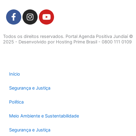
F
I
Y
a
n
o
c
s
u
e
t
t
Todos os direitos reservados. Portal Agenda Positiva Jundiaí ©
b
a
u
2025 - Desenvolvido por Hosting Prime Brasil - 0800 111 0109
o
g
b
o
r
e
k
a
-
m
Início
f
Segurança e Justiça
Política
Meio Ambiente e Sustentabilidade
Segurança e Justiça