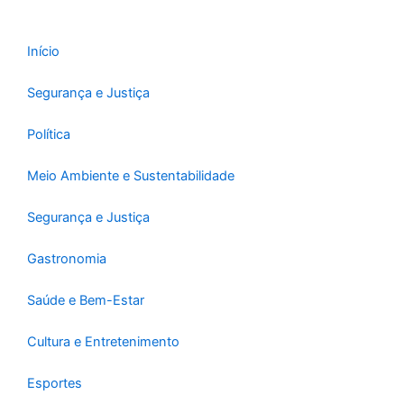
o
r
e
k
a
-
m
Início
f
Segurança e Justiça
Política
Meio Ambiente e Sustentabilidade
Segurança e Justiça
Gastronomia
Saúde e Bem-Estar
Cultura e Entretenimento
Esportes