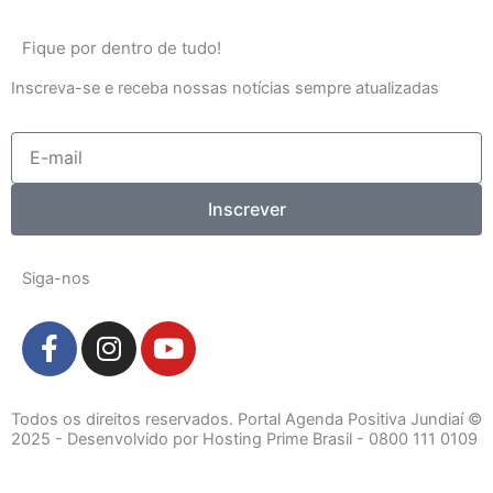
Fique por dentro de tudo!
Inscreva-se e receba nossas notícias sempre atualizadas
E-
mail
Inscrever
Siga-nos
F
I
Y
a
n
o
c
s
u
e
t
t
Todos os direitos reservados. Portal Agenda Positiva Jundiaí ©
b
a
u
2025 - Desenvolvido por Hosting Prime Brasil - 0800 111 0109
o
g
b