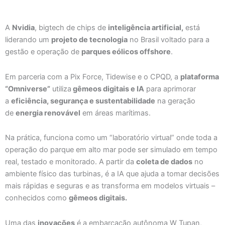
A
Nvidia
, bigtech de chips de
inteligência artificial,
está
liderando um
projeto de tecnologia
no Brasil voltado para a
gestão e operação de
parques eólicos offshore
.
Em parceria com a Pix Force, Tidewise e o CPQD, a
plataforma
“Omniverse”
utiliza
gêmeos digitais e IA
para aprimorar
a
eficiência, segurança e sustentabilidade
na geração
de
energia renovável
em áreas marítimas.
Na prática, funciona como um “laboratório virtual” onde toda a
operação do parque em alto mar pode ser simulado em tempo
real, testado e monitorado. A partir da
coleta de dados
no
ambiente físico das turbinas, é a IA que ajuda a tomar decisões
mais rápidas e seguras e as transforma em modelos virtuais –
conhecidos como
gêmeos digitais.
Uma das
inovações
é a embarcação autônoma W Tupan,