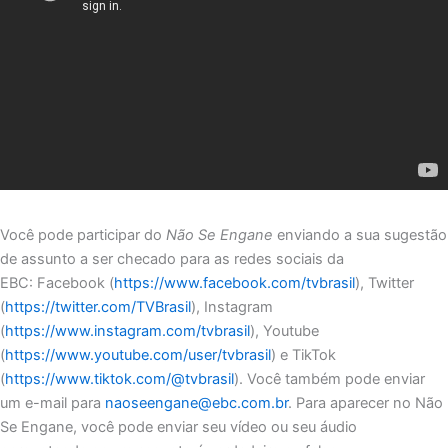
Você pode participar do
Não Se Engane
enviando a sua sugestão
de assunto a ser checado para as redes sociais da
EBC: Facebook (
https://www.facebook.com/tvbrasil
), Twitter
(
https://twitter.com/TVBrasil
), Instagram
(
https://www.instagram.com/tvbrasil
), Youtube
(
https://www.youtube.com/user/tvbrasil
) e TikTok
(
https://www.tiktok.com/@tvbrasil
). Você também pode enviar
um e-mail para
naoseengane@ebc.com.br
. Para aparecer no Não
Se Engane, você pode enviar seu vídeo ou seu áudio