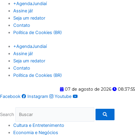
Ir
+AgendaJundiaí
para
Assine já!
o
Seja um redator
conteúdo
Contato
Política de Cookies (BR)
+AgendaJundiaí
Assine já!
Seja um redator
Contato
Política de Cookies (BR)
07 de agosto de 2026
08:37:56
Facebook
Instagram
Youtube
Search
Cultura e Entretenimento
Economia e Negócios