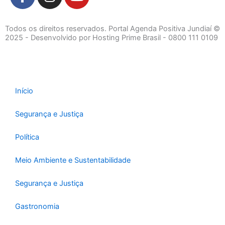
a
n
o
c
s
u
e
t
t
Todos os direitos reservados. Portal Agenda Positiva Jundiaí ©
b
a
u
2025 - Desenvolvido por Hosting Prime Brasil - 0800 111 0109
o
g
b
o
r
e
k
a
-
m
Início
f
Segurança e Justiça
Política
Meio Ambiente e Sustentabilidade
Segurança e Justiça
Gastronomia