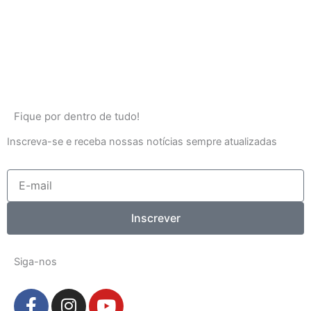
Fique por dentro de tudo!
Inscreva-se e receba nossas notícias sempre atualizadas
E-
mail
Inscrever
Siga-nos
F
I
Y