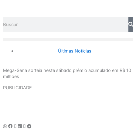
Ir
para
o
Search
conteúdo
Últimas Notícias
Mega-Sena sorteia neste sábado prêmio acumulado em R$ 10
milhões
PUBLICIDADE