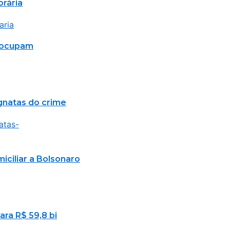
orária
reocupam
agnatas do crime
ciliar a Bolsonaro
ara R$ 59,8 bi