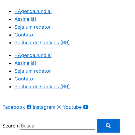
Ir
+AgendaJundiaí
para
Assine já!
o
Seja um redator
conteúdo
Contato
Política de Cookies (BR)
+AgendaJundiaí
Assine já!
Seja um redator
Contato
Política de Cookies (BR)
Facebook
Instagram
Youtube
Search