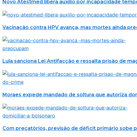
Novo Atestmed libera auxílio por incapacidade temp
Vacinação contra HPV avança, mas mortes ainda p
Lula sanciona Lei Antifacção e ressalta prisão de m
Moraes expede mandado de soltura que autoriza domi
Com precatórios, previsão de déficit primário sobe p