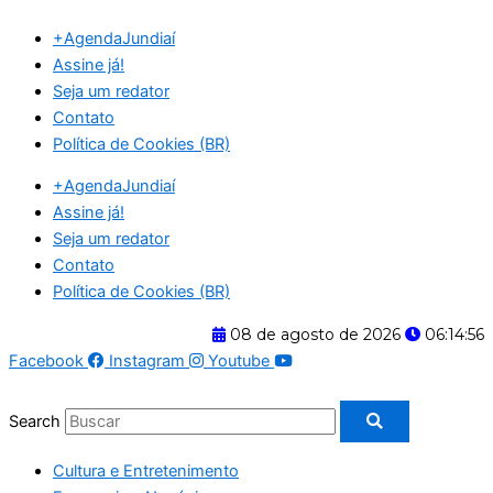
Ir
+AgendaJundiaí
para
Assine já!
o
Seja um redator
conteúdo
Contato
Política de Cookies (BR)
+AgendaJundiaí
Assine já!
Seja um redator
Contato
Política de Cookies (BR)
08 de agosto de 2026
06:14:56
Facebook
Instagram
Youtube
Search
Cultura e Entretenimento