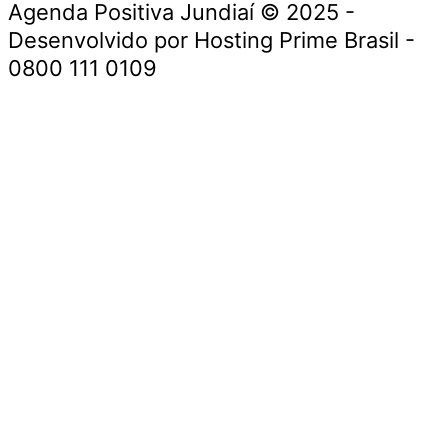
Agenda Positiva Jundiaí © 2025 -
Desenvolvido por Hosting Prime Brasil -
0800 111 0109
Início
Segurança e Justiça
Política
Meio Ambiente e Sustentabilidade
Segurança e Justiça
Gastronomia
Saúde e Bem-Estar
Cultura e Entretenimento
Esportes
Economia e Negócios
Início
Segurança e Justiça