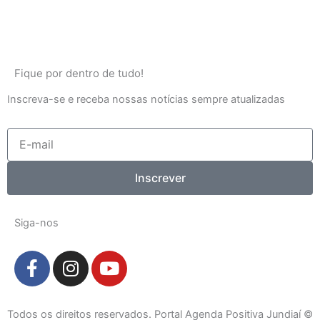
Fique por dentro de tudo!
Inscreva-se e receba nossas notícias sempre atualizadas
E-
mail
Inscrever
Siga-nos
F
I
Y
a
n
o
c
s
u
e
t
t
Todos os direitos reservados. Portal Agenda Positiva Jundiaí ©