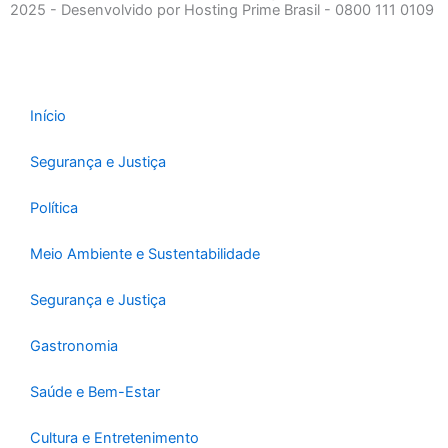
b
a
u
2025 - Desenvolvido por Hosting Prime Brasil - 0800 111 0109
o
g
b
o
r
e
k
a
-
m
Início
f
Segurança e Justiça
Política
Meio Ambiente e Sustentabilidade
Segurança e Justiça
Gastronomia
Saúde e Bem-Estar
Cultura e Entretenimento