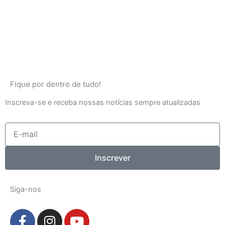
Fique por dentro de tudo!
Inscreva-se e receba nossas notícias sempre atualizadas
E-
mail
Inscrever
Siga-nos
F
I
Y