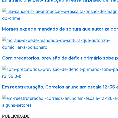
Lula sanciona Lei Antifacção e ressalta prisão de m
Moraes expede mandado de soltura que autoriza domi
Com precatórios, previsão de déficit primário sobe p
Em reestruturação, Correios anunciam escala 12×36 
PUBLICIDADE