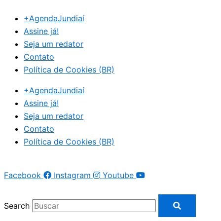
Ir
+AgendaJundiaí
para
Assine já!
o
Seja um redator
conteúdo
Contato
Política de Cookies (BR)
+AgendaJundiaí
Assine já!
Seja um redator
Contato
Política de Cookies (BR)
Facebook
Instagram
Youtube
Search