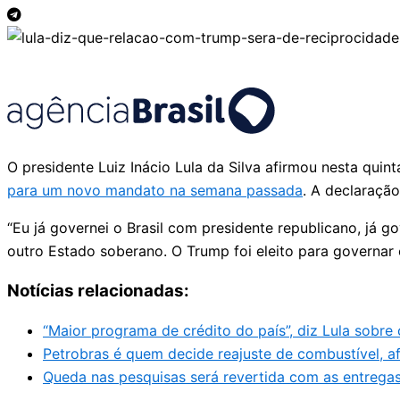
O presidente Luiz Inácio Lula da Silva afirmou nesta qui
para um novo mandato na semana passada
. A declaração
“Eu já governei o Brasil com presidente republicano, já
outro Estado soberano. O Trump foi eleito para governar o
Notícias relacionadas:
“Maior programa de crédito do país”, diz Lula sobre
Petrobras é quem decide reajuste de combustível, af
Queda nas pesquisas será revertida com as entregas,