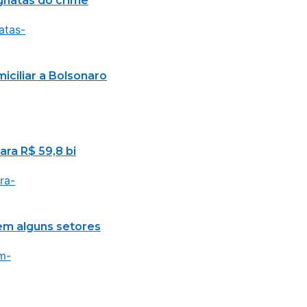
agnatas do crime
ciliar a Bolsonaro
ara R$ 59,8 bi
em alguns setores