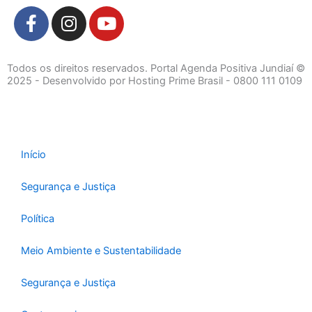
F
I
Y
a
n
o
c
s
u
e
t
t
Todos os direitos reservados. Portal Agenda Positiva Jundiaí ©
b
a
u
2025 - Desenvolvido por Hosting Prime Brasil - 0800 111 0109
o
g
b
o
r
e
k
a
-
m
Início
f
Segurança e Justiça
Política
Meio Ambiente e Sustentabilidade
Segurança e Justiça