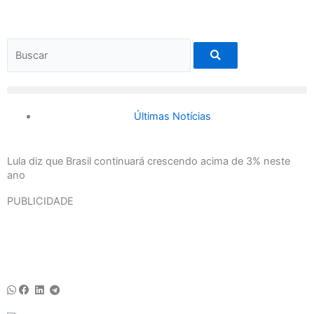
Ir
para
o
Search
conteúdo
Últimas Notícias
Lula diz que Brasil continuará crescendo acima de 3% neste
ano
PUBLICIDADE