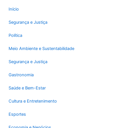
k
a
-
m
Início
f
Segurança e Justiça
Política
Meio Ambiente e Sustentabilidade
Segurança e Justiça
Gastronomia
Saúde e Bem-Estar
Cultura e Entretenimento
Esportes
Economia e Negócios