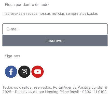
Fique por dentro de tudo!
Inscreva-se e receba nossas notícias sempre atualizadas
E-
mail
Inscrever
Siga-nos
F
I
Y
a
n
o
c
s
u
e
t
t
Todos os direitos reservados. Portal Agenda Positiva Jundiaí ©
b
a
u
2025 - Desenvolvido por Hosting Prime Brasil - 0800 111 0109
o
g
b
o
r
e