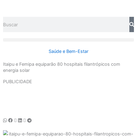
Ir
para
o
Search
conteúdo
Saúde e Bem-Estar
Itaipu e Femipa equiparão 80 hospitais filantrópicos com
energia solar
PUBLICIDADE