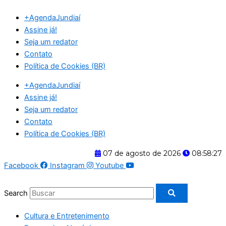
Ir
+AgendaJundiaí
para
Assine já!
o
Seja um redator
conteúdo
Contato
Política de Cookies (BR)
+AgendaJundiaí
Assine já!
Seja um redator
Contato
Política de Cookies (BR)
07 de agosto de 2026
08:58:27
Facebook
Instagram
Youtube
Search
Cultura e Entretenimento