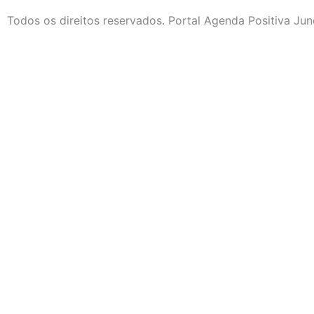
Todos os direitos reservados. Portal Agenda Positiva Jun
Início
Segurança e Justiça
Política
Meio Ambiente e Sustentabilidade
Segurança e Justiça
Gastronomia
Saúde e Bem-Estar