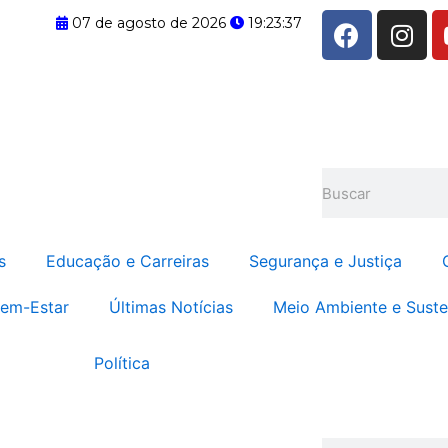
F
I
07 de agosto de 2026
19:23:38
a
n
c
s
e
t
b
a
o
g
o
r
Search
k
a
m
s
Educação e Carreiras
Segurança e Justiça
Bem-Estar
Últimas Notícias
Meio Ambiente e Suste
Política