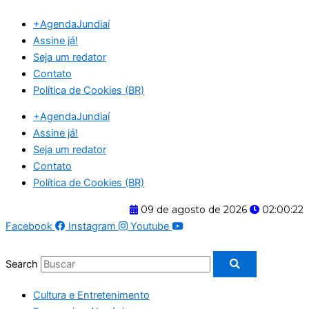
Ir
+AgendaJundiaí
para
Assine já!
o
Seja um redator
conteúdo
Contato
Política de Cookies (BR)
+AgendaJundiaí
Assine já!
Seja um redator
Contato
Política de Cookies (BR)
09 de agosto de 2026
02:00:22
Facebook
Instagram
Youtube
Search
Cultura e Entretenimento