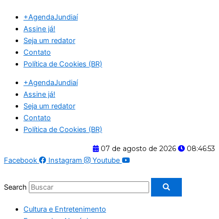
Ir
+AgendaJundiaí
para
Assine já!
o
Seja um redator
conteúdo
Contato
Política de Cookies (BR)
+AgendaJundiaí
Assine já!
Seja um redator
Contato
Política de Cookies (BR)
07 de agosto de 2026
08:46:53
Facebook
Instagram
Youtube
Search
Cultura e Entretenimento