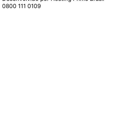
0800 111 0109
Início
Segurança e Justiça
Política
Meio Ambiente e Sustentabilidade
Segurança e Justiça
Gastronomia
Saúde e Bem-Estar
Cultura e Entretenimento
Esportes
Economia e Negócios
Início
Segurança e Justiça
Política
Meio Ambiente e Sustentabilidade