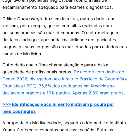
cognitivo em pacientes negros, bem como a falta de
encaminhamento adequado para exames diagnósticos.
O filme
Corpo Negro
traz, em letreiros, outros dados que
indicam, por exemplo, que as consultas realizadas com
pessoas brancas são mais demoradas. O curta-metragem
destaca ainda que, apesar da invisibilidade dos pacientes
negros, os seus corpos são os mais doados para estudos nos
cursos de Medicina.
Outro dado que o filme chama atenção é para a baixa
quantidade de profissionais pretos.
De acordo com dados do
Censo 2022, divulgados pelo Instituto Brasileiro de Geografia e
Estatística (IBGE), 75,5% dos graduados em Medicina se
declararam brancos e 19% pardos. Apenas 2,8% eram pretos
.
>>> Identificação e acolhimento motivam procura por
médicos negros
A proposta do Mediversidade, segundo o Idomed e o Instituto
Yduqs, é oferecer respostas para esse cenário. Entre as