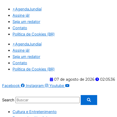
Ir
+AgendaJundiaí
para
Assine já!
o
Seja um redator
conteúdo
Contato
Política de Cookies (BR)
+AgendaJundiaí
Assine já!
Seja um redator
Contato
Política de Cookies (BR)
07 de agosto de 2026
02:05:36
Facebook
Instagram
Youtube
Search
Cultura e Entretenimento