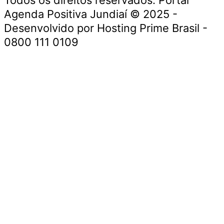
Agenda Positiva Jundiaí © 2025 -
Desenvolvido por Hosting Prime Brasil -
0800 111 0109
Início
Segurança e Justiça
Política
Meio Ambiente e Sustentabilidade
Segurança e Justiça
Gastronomia
Saúde e Bem-Estar
Cultura e Entretenimento
Esportes
Economia e Negócios
Início
Segurança e Justiça