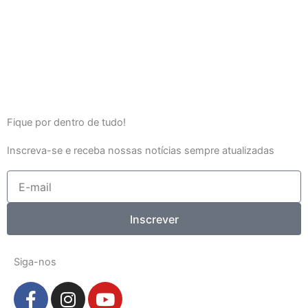
Fique por dentro de tudo!
Inscreva-se e receba nossas notícias sempre atualizadas
E-
mail
Inscrever
Siga-nos
F
I
Y
a
n
o