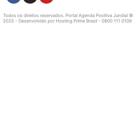
c
s
u
e
t
t
Todos os direitos reservados. Portal Agenda Positiva Jundiaí ©
b
a
u
2025 - Desenvolvido por Hosting Prime Brasil - 0800 111 0109
o
g
b
o
r
e
k
a
Início
-
m
f
Segurança e Justiça
Política
Meio Ambiente e Sustentabilidade
Segurança e Justiça
Gastronomia
Saúde e Bem-Estar