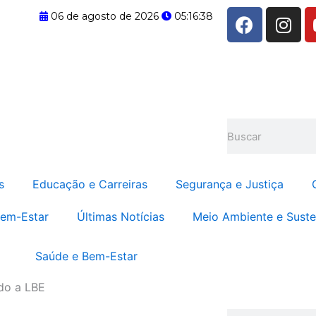
F
I
06 de agosto de 2026
05:16:39
a
n
c
s
e
t
b
a
o
g
o
r
Search
k
a
m
s
Educação e Carreiras
Segurança e Justiça
Bem-Estar
Últimas Notícias
Meio Ambiente e Suste
Saúde e Bem-Estar
do a LBE