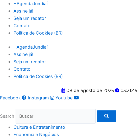
Ir
+AgendaJundiaí
para
Assine já!
o
Seja um redator
conteúdo
Contato
Política de Cookies (BR)
+AgendaJundiaí
Assine já!
Seja um redator
Contato
Política de Cookies (BR)
08 de agosto de 2026
03:21:45
Facebook
Instagram
Youtube
Search
Cultura e Entretenimento
Economia e Negócios