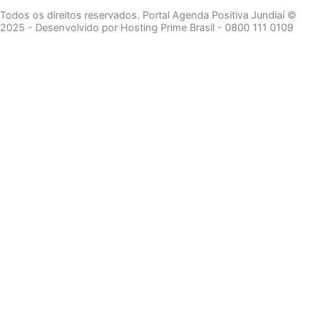
Todos os direitos reservados. Portal Agenda Positiva Jundiaí ©
2025 - Desenvolvido por Hosting Prime Brasil - 0800 111 0109
Início
Segurança e Justiça
Política
Meio Ambiente e Sustentabilidade
Segurança e Justiça
Gastronomia
Saúde e Bem-Estar
Cultura e Entretenimento
Esportes
Economia e Negócios
Início
Segurança e Justiça
Política
Meio Ambiente e Sustentabilidade