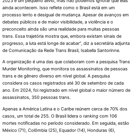
2023 é um pequeno alívio, mas não podemos ignorar que elas
ainda acontecem. Isso reflete como o Brasil está em um
processo lento e desigual de mudança. Apesar de avanços em
debates públicos e de maior visibilidade, a violência e o
preconceito ainda são uma realidade para muitas pessoas
trans. Essa trajetória mostra que, embora existam sinais de
progresso, a luta está longe de acabar”, diz a secretária adjunta
de Comunicação da Rede Trans Brasil, Isabella Santorinne.
A organização é uma das que colaboram com a pesquisa Trans
Murder Monitoring, que monitora os assassinatos de pessoas
trans e de gênero diverso em nível global. A pesquisa
considera os casos registrados até 30 de setembro de cada
ano. Em 2024, foi registrado em nível global o maior número de
assassinatos, 350 pessoas trans.
Apenas a América Latina e o Caribe reúnem cerca de 70% dos
casos, um total de 255. O Brasil lidera o
ranking
com 106
mortes notificadas no período considerado. Em seguida, estão
México (71), Colômbia (25), Equador (14), Honduras (6),