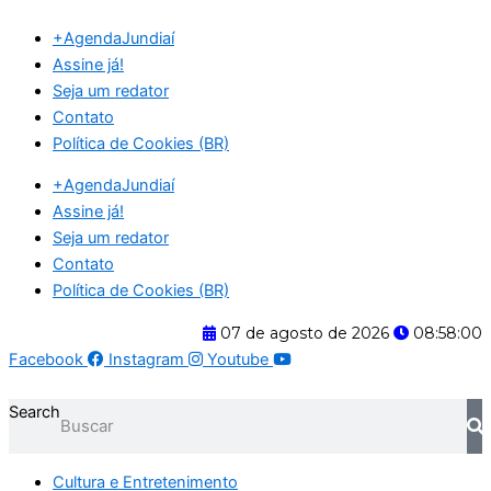
Ir
+AgendaJundiaí
para
Assine já!
o
Seja um redator
conteúdo
Contato
Política de Cookies (BR)
+AgendaJundiaí
Assine já!
Seja um redator
Contato
Política de Cookies (BR)
07 de agosto de 2026
08:58:00
Facebook
Instagram
Youtube
Search
Cultura e Entretenimento