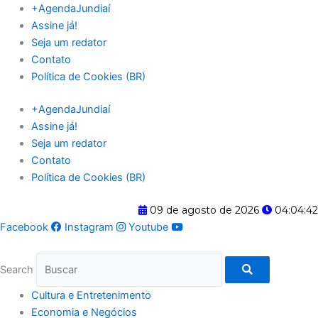
Ir
+AgendaJundiaí
para
Assine já!
o
Seja um redator
conteúdo
Contato
Política de Cookies (BR)
+AgendaJundiaí
Assine já!
Seja um redator
Contato
Política de Cookies (BR)
09 de agosto de 2026
04:04:42
Facebook
Instagram
Youtube
Search
Cultura e Entretenimento
Economia e Negócios