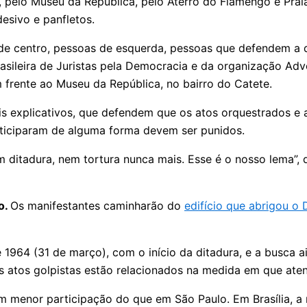
e, pelo Museu da República, pelo Aterro do Flamengo e Pra
esivo e panfletos.
de centro, pessoas de esquerda, pessoas que defendem a d
rasileira de Juristas pela Democracia e da organização A
frente ao Museu da República, no bairro do Catete.
s explicativos, que defendem que os atos orquestrados e
ticiparam de alguma forma devem ser punidos.
ditadura, nem tortura nunca mais. Esse é o nosso lema”, 
o.
Os manifestantes caminharão do
edifício que abrigou o
1964 (31 de março), com o início da ditadura, e a busca 
os atos golpistas estão relacionados na medida em que ate
om menor participação do que em São Paulo. Em Brasília, a