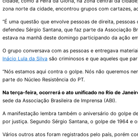
cidade, como a Feira da Glória, na zona central da cidad
zona norte da cidade, encontrou grupos com cartazes, ad
“É uma questão que envolve pessoas de direita, pessoas 
defendeu Sérgio Santana, que faz parte da Associação B
estava na manhã deste domingo participando da ação em 
O grupo conversava com as pessoas e entregava materiai
Inácio Lula da Silva
são criminosos e que aqueles que par
“Nós estamos aqui contra o golpe. Nós não queremos nem 
parte do Núcleo Resistência do PT.
Na terça-feira, ocorrerá o ato unificado no Rio de Janeir
sede da Associação Brasileira de Imprensa (ABI).
A manifestação lembra também o aniversário do golpe de 
por justiça. Segundo Sérgio Santana, o golpe de 1964 e 
Vários outros atos foram registrados pelo país, porém c