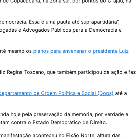
ia de Copacabana, na zona sul, por pontos do Grajaú, na
emocracia. Essa é uma pauta até suprapartidária”,
dvogadas e Advogados Públicos para a Democracia e
 até mesmo os
planos para envenenar o presidente Luiz
diz Regina Toscano, que também participou da ação e faz
 Departamento de Ordem Política e Social (Dops)
até a
ainda hoje pela preservação da memória, por verdade e
ntam contra o Estado Democrático de Direito.
 manifestação aconteceu no Eixão Norte, altura das