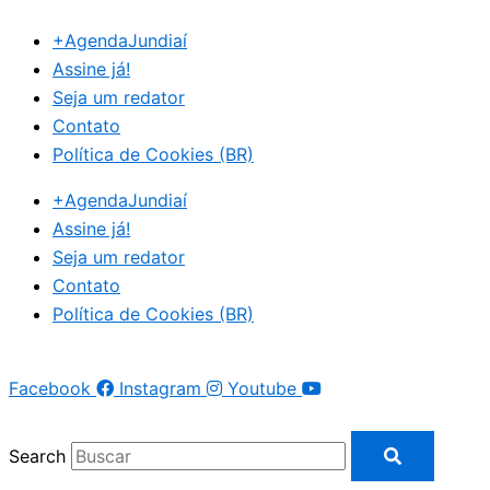
Ir
+AgendaJundiaí
para
Assine já!
o
Seja um redator
conteúdo
Contato
Política de Cookies (BR)
+AgendaJundiaí
Assine já!
Seja um redator
Contato
Política de Cookies (BR)
Facebook
Instagram
Youtube
Search