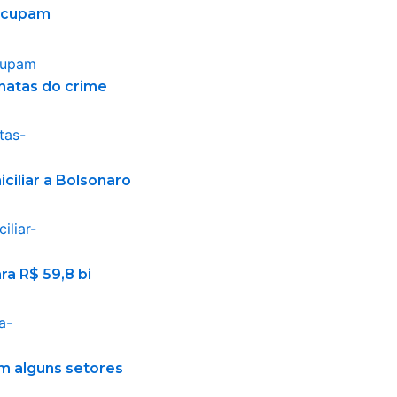
eocupam
gnatas do crime
iliar a Bolsonaro
ra R$ 59,8 bi
m alguns setores