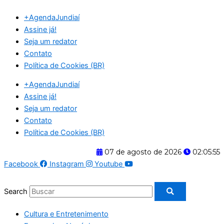
Ir
+AgendaJundiaí
para
Assine já!
o
Seja um redator
conteúdo
Contato
Política de Cookies (BR)
+AgendaJundiaí
Assine já!
Seja um redator
Contato
Política de Cookies (BR)
07 de agosto de 2026
02:05:55
Facebook
Instagram
Youtube
Search
Cultura e Entretenimento