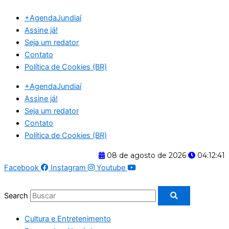
Ir
+AgendaJundiaí
para
Assine já!
o
Seja um redator
conteúdo
Contato
Política de Cookies (BR)
+AgendaJundiaí
Assine já!
Seja um redator
Contato
Política de Cookies (BR)
08 de agosto de 2026
04:12:41
Facebook
Instagram
Youtube
Search
Cultura e Entretenimento