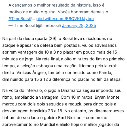
Alcançamos o melhor resultado da história, isso é
motivo de muito orgulho. Vocês honraram demais o
#TimeBrasil
!…
pic.twitter.com/E6QVKUJybm
— Time Brasil (@timebrasil)
January 29, 2025
Na partida desta quarta (29), o Brasil teve dificuldades no
ataque e apesar da defesa bem postada, viu os adversários
abrirem vantagem de 10 a 3 no placar em pouco mais de 15
minutos de jogo. Na reta final, a oito minutos do fim do primeiro
tempo, a seleção esboçou uma reação, liderada pelo lateral-
direito Vinícius Ângelo, também conhecido como Panda,
diminuindo para 15 a 12 a diferença no placar no fim da etapa.
Na volta do intervalo, o jogo a Dinamarca seguiu impondo seu
ritmo, ampliando a vantagem, Com 10 minutos, Bryan Monte
marcou com dois gols seguidos e reduziu para cinco gols a
desvantagem brasileira 23 a 18. No entanto, os dinamarqueses
tinham do seu lado o goleiro Emil Nielson – com melhor
aproveitamento no Mundial e eleito hoje o melhor jogador da