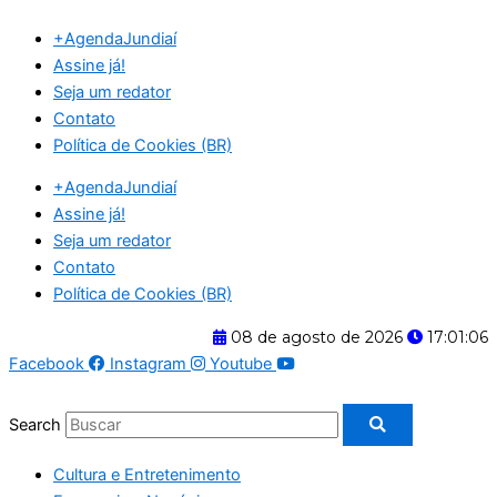
Ir
+AgendaJundiaí
para
Assine já!
o
Seja um redator
conteúdo
Contato
Política de Cookies (BR)
+AgendaJundiaí
Assine já!
Seja um redator
Contato
Política de Cookies (BR)
08 de agosto de 2026
17:01:06
Facebook
Instagram
Youtube
Search
Cultura e Entretenimento