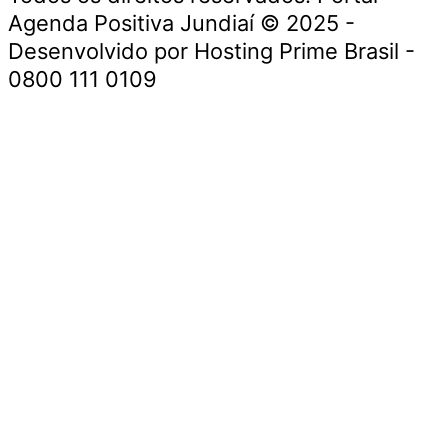
Agenda Positiva Jundiaí © 2025 -
Desenvolvido por Hosting Prime Brasil -
0800 111 0109
Início
Segurança e Justiça
Política
Meio Ambiente e Sustentabilidade
Segurança e Justiça
Gastronomia
Saúde e Bem-Estar
Cultura e Entretenimento
Esportes
Economia e Negócios
Início
Segurança e Justiça