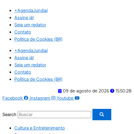
Ir
+AgendaJundiaí
para
Assine já!
o
Seja um redator
conteúdo
Contato
Política de Cookies (BR)
+AgendaJundiaí
Assine já!
Seja um redator
Contato
Política de Cookies (BR)
09 de agosto de 2026
15:50:29
Facebook
Instagram
Youtube
Search
Cultura e Entretenimento