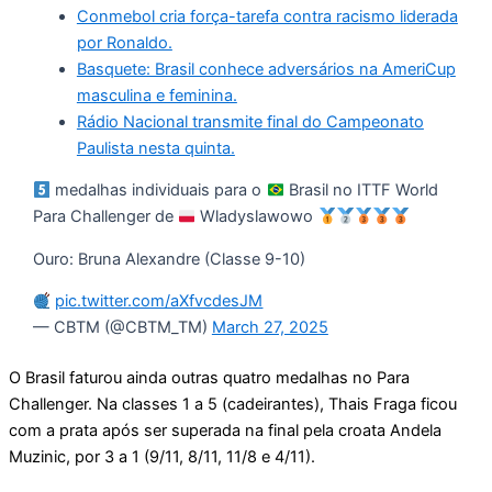
Conmebol cria força-tarefa contra racismo liderada
por Ronaldo.
Basquete: Brasil conhece adversários na AmeriCup
masculina e feminina.
Rádio Nacional transmite final do Campeonato
Paulista nesta quinta.
medalhas individuais para o
Brasil no ITTF World
Para Challenger de
Wladyslawowo
Ouro: Bruna Alexandre (Classe 9-10)
pic.twitter.com/aXfvcdesJM
— CBTM (@CBTM_TM)
March 27, 2025
O Brasil faturou ainda outras quatro medalhas no Para
Challenger. Na classes 1 a 5 (cadeirantes), Thais Fraga ficou
com a prata após ser superada na final pela croata Andela
Muzinic, por 3 a 1 (9/11, 8/11, 11/8 e 4/11).