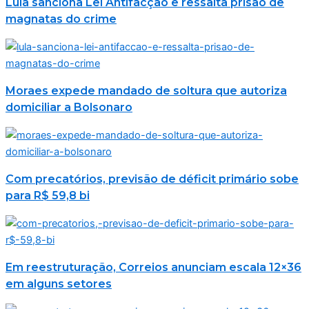
Lula sanciona Lei Antifacção e ressalta prisão de
magnatas do crime
Moraes expede mandado de soltura que autoriza
domiciliar a Bolsonaro
Com precatórios, previsão de déficit primário sobe
para R$ 59,8 bi
Em reestruturação, Correios anunciam escala 12×36
em alguns setores