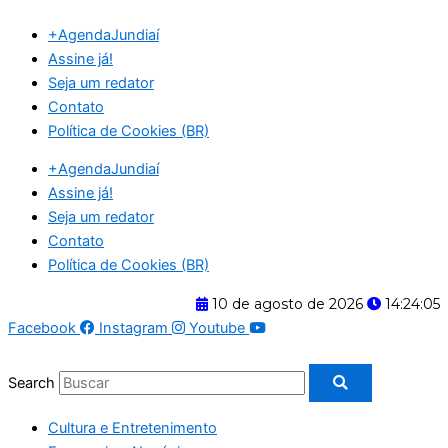
Ir
+AgendaJundiaí
para
Assine já!
o
Seja um redator
conteúdo
Contato
Política de Cookies (BR)
+AgendaJundiaí
Assine já!
Seja um redator
Contato
Política de Cookies (BR)
10 de agosto de 2026
14:24:05
Facebook
Instagram
Youtube
Search
Cultura e Entretenimento