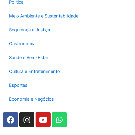
Política
Meio Ambiente e Sustentabilidade
Segurança e Justiça
Gastronomia
Saúde e Bem-Estar
Cultura e Entretenimento
Esportes
Economia e Negócios
F
I
Y
W
a
n
o
h
c
s
u
a