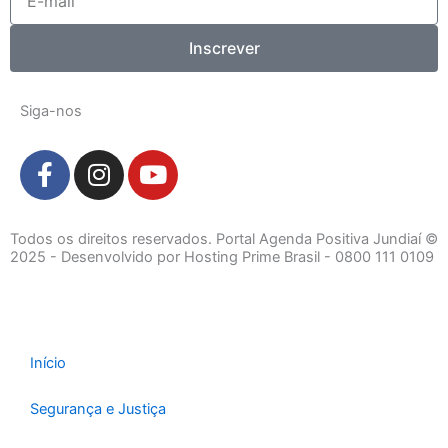
mail
Inscrever
Siga-nos
F
I
Y
a
n
o
c
s
u
e
t
t
Todos os direitos reservados. Portal Agenda Positiva Jundiaí ©
b
a
u
2025 - Desenvolvido por Hosting Prime Brasil - 0800 111 0109
o
g
b
o
r
e
k
a
-
m
Início
f
Segurança e Justiça